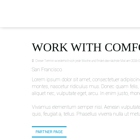
WORK WITH COMF
Dieser Termin wiederholt sich jede Woche und findet das nächste Mal am
2026-0
San Francisco
Lorem ipsum dolor sit amet, consectetuer adipisci
montes, nascetur ridiculus mus. Donec quam felis, u
aliquet nec, vulputate eget, arcu. In enim justo, rho
Vivamus elementum semper nisi. Aenean vulputate elei
quis, feugiat a, tellus. Phasellus viverra nulla ut me
PARTNER PAGE