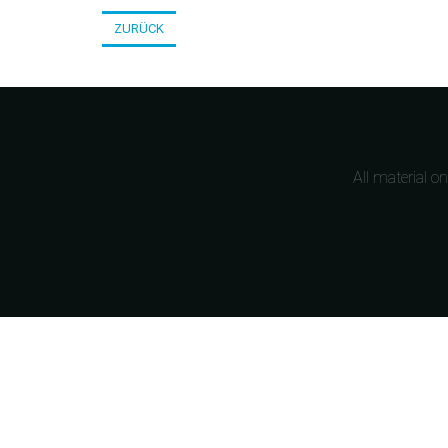
ZURÜCK
All material o