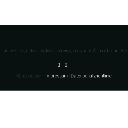
n this website, unless stated otherwise, copyright © neonbraun. All r
© neonbraun |
Impressum
|
Datenschutzrichtlinie