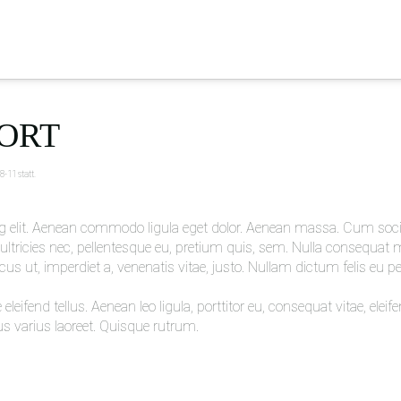
ORT
8-11
statt.
ng elit. Aenean commodo ligula eget dolor. Aenean massa. Cum soci
ltricies nec, pellentesque eu, pretium quis, sem. Nulla consequat ma
ncus ut, imperdiet a, venenatis vitae, justo. Nullam dictum felis eu 
fend tellus. Aenean leo ligula, porttitor eu, consequat vitae, eleif
tus varius laoreet. Quisque rutrum.